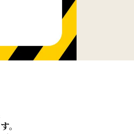
談
ます。