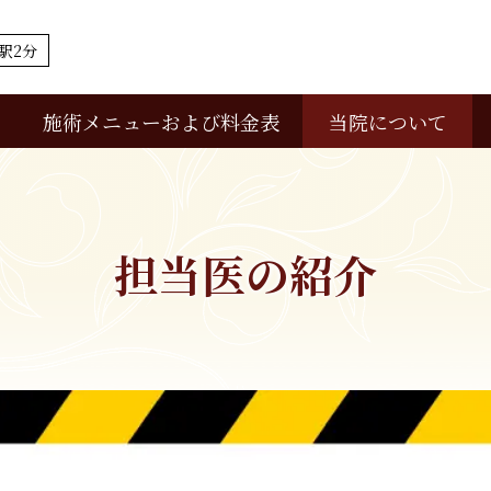
駅2分
当院について
施術メニューおよび料金表
当院について
診療の流れ
担当医の紹介