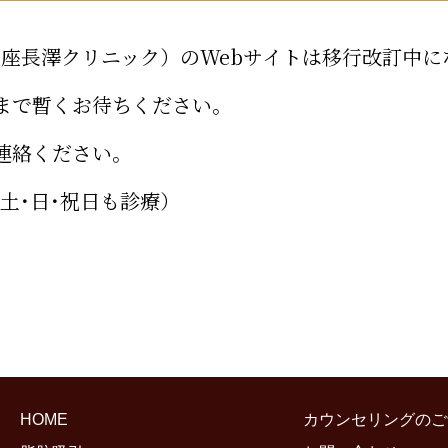
旧 銀座長澤クリニック）のWebサイトは移行改訂
ンまで暫くお待ちください。
連絡ください。
8:00（土･日･祝日も診療）
HOME
カウンセリングのご