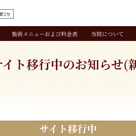
駅2分
当院について
施術メニューおよび料金表
当院について
診療の流れ
サイト移行中のお知らせ(新
サイト移行中